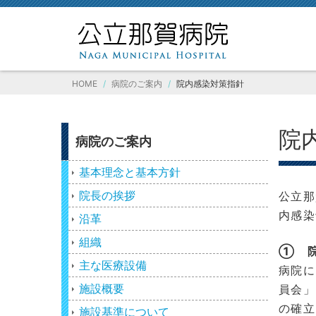
HOME
病院のご案内
院内感染対策指針
院
病院のご案内
基本理念と基本方針
院長の挨拶
公立那
内感染
沿革
組織
① 
主な医療設備
病院に
施設概要
員会」
の確立
施設基準について