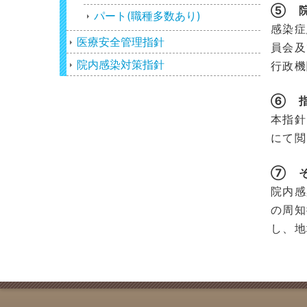
⑤ 
パート(職種多数あり)
感染症
医療安全管理指針
員会及
院内感染対策指針
行政機
⑥ 
本指針
にて閲
⑦ 
院内感
の周知
し、地