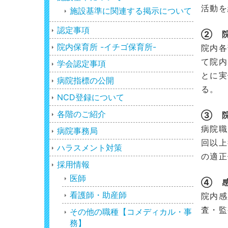
活動を
施設基準に関連する掲示について
認定事項
② 院
院内保育所 -イチゴ保育所-
院内各
て院内
学会認定事項
とに実
病院指標の公開
る。
NCD登録について
各階のご紹介
③ 院
病院職
病院事務局
回以上
ハラスメント対策
の適正
採用情報
医師
④ 
看護師・助産師
院内感
査・監
その他の職種【コメディカル・事
務】