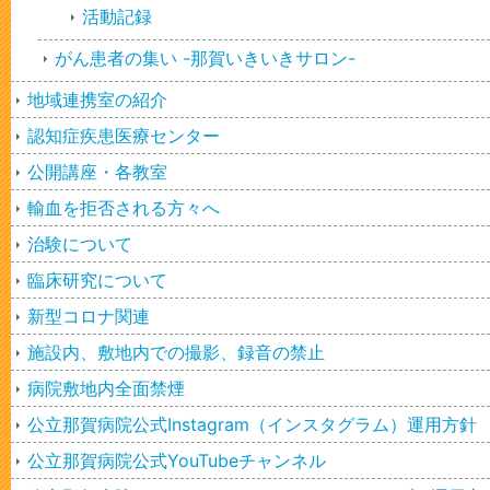
活動記録
がん患者の集い -那賀いきいきサロン-
地域連携室の紹介
認知症疾患医療センター
公開講座・各教室
輸血を拒否される方々へ
治験について
臨床研究について
新型コロナ関連
施設内、敷地内での撮影、録音の禁止
病院敷地内全面禁煙
公立那賀病院公式Instagram（インスタグラム）運用方針
公立那賀病院公式YouTubeチャンネル