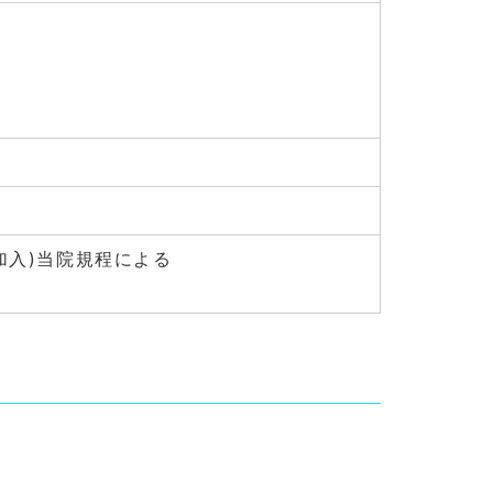
加入)当院規程による
課