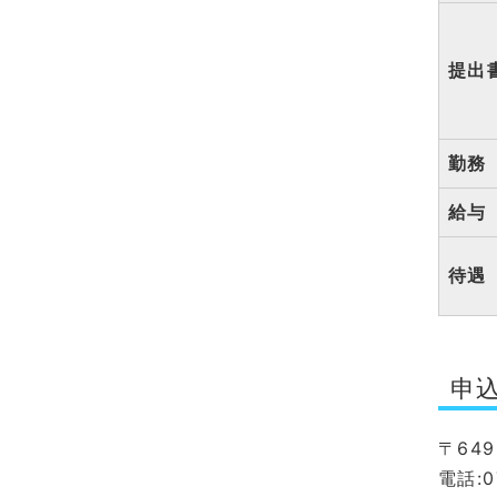
提出
勤務
給与
待遇
申
〒64
電話:0