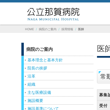
HOME
病院のご案内
採用情報
医師
医
病院のご案内
基本理念と基本方針
院長の挨拶
常
沿革
組織
主な医療設備
募集
施設概要
受付
施設基準について