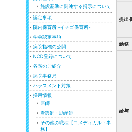
施設基準に関連する掲示について
認定事項
提出
院内保育所 -イチゴ保育所-
学会認定事項
勤務
病院指標の公開
NCD登録について
各階のご紹介
病院事務局
ハラスメント対策
採用情報
医師
給与
看護師・助産師
その他の職種【コメディカル・事
務】