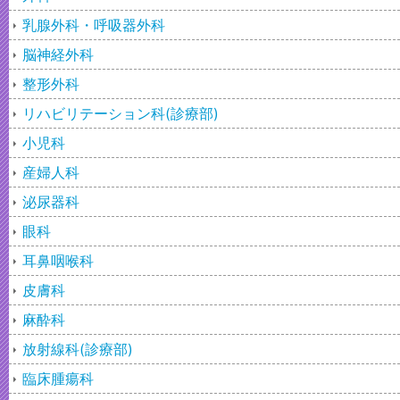
乳腺外科・呼吸器外科
脳神経外科
整形外科
リハビリテーション科(診療部)
小児科
産婦人科
泌尿器科
眼科
耳鼻咽喉科
皮膚科
麻酔科
放射線科(診療部)
臨床腫瘍科