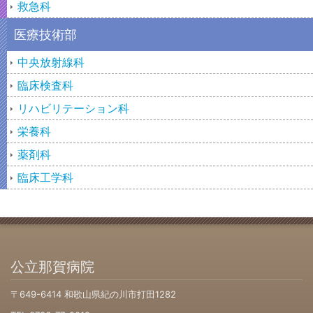
救急科
医療技術部
中央放射線科
臨床検査科
リハビリテーション科
栄養科
薬剤科
臨床工学科
公立那賀病院
〒649-6414 和歌山県紀の川市打田1282