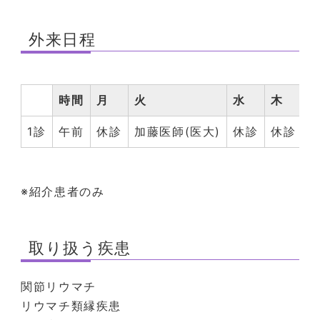
外来日程
時間
月
火
水
木
1診
午前
休診
加藤医師(医大)
休診
休診
田
※紹介患者のみ
取り扱う疾患
関節リウマチ
リウマチ類縁疾患