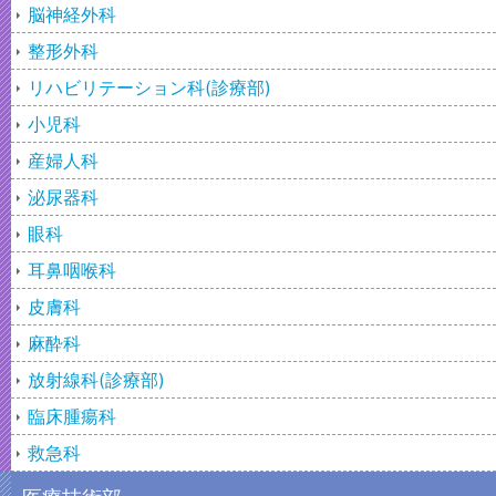
脳神経外科
整形外科
リハビリテーション科(診療部)
小児科
産婦人科
泌尿器科
眼科
耳鼻咽喉科
皮膚科
麻酔科
放射線科(診療部)
臨床腫瘍科
救急科