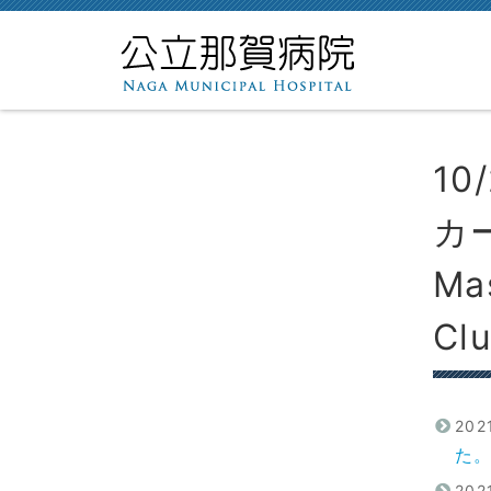
1
カ
Ma
Cl
20
た。
20