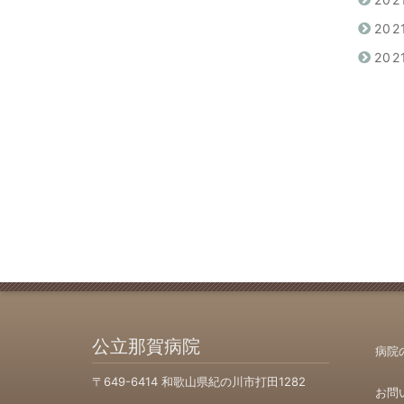
20
20
公立那賀病院
病院
〒649-6414 和歌山県紀の川市打田1282
お問