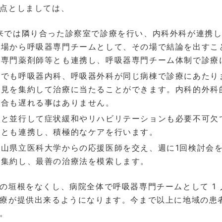
点としましては、
来では隣り合った診察室で診療を行い、内科外科が連携して
立場から呼吸器専門チームとして、その場で結論を出すこ
、専門薬剤師等とも連携し、呼吸器専門チーム体制で診療
院でも呼吸器内科、呼吸器外科が同じ病棟で診療にあたり
意見を集約して治療に当たることができます。内科的外科
場合も遅れる事はありません。
療と並行して症状緩和やリハビリテーションも必要不可欠
科とも連携し、積極的なケアを行います。
歌山県立医科大学からの応援医師を交え、週に1回検討会
を集約し、最善の治療法を模索します。
の垣根をなくし、病院全体で呼吸器専門チームとして 1
療が提供出来るようになります。今まで以上に地域の患
。