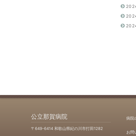
20
20
20
公立那賀病院
病院
〒649-6414 和歌山県紀の川市打田1282
お問